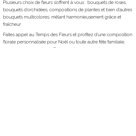
Plusieurs choix de fleurs s’offrent à vous : bouquets de roses,
bouquets d’orchidées, compositions de plantes et bien d’autres
bouquets multicolores, mêlant harmonieusement grâce et
fraîcheur.
Faites appel au Temps des Fleurs et profitez d’une composition
florale personnalisée pour Noël ou toute autre fête familiale,
que vous soyez près de Poisy ou dans ses environs.
Pour plus de renseignements sur nos compositions
florales modernes près Seynod, n’hésitez pas à nous
contacter
au
04.50.68.72.46
.