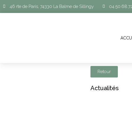
46 rte de Paris, 74330 La Balme de Sillingy
04.50.68.7
ACCU
Retour
Actualités